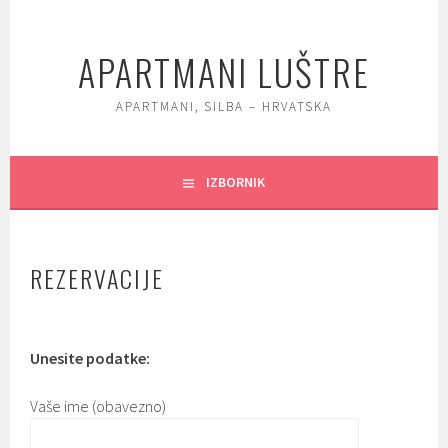
Skoči
do
APARTMANI LUŠTRE
sadržaja
APARTMANI, SILBA – HRVATSKA
IZBORNIK
REZERVACIJE
Unesite podatke:
Vaše ime (obavezno)