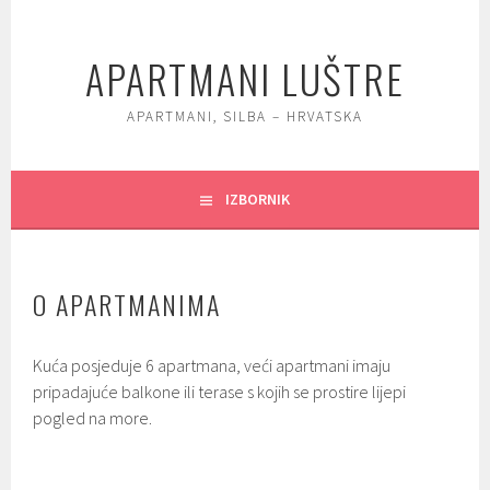
Skoči
do
APARTMANI LUŠTRE
sadržaja
APARTMANI, SILBA – HRVATSKA
IZBORNIK
O APARTMANIMA
Kuća posjeduje 6 apartmana, veći apartmani imaju
pripadajuće balkone ili terase s kojih se prostire lijepi
pogled na more.