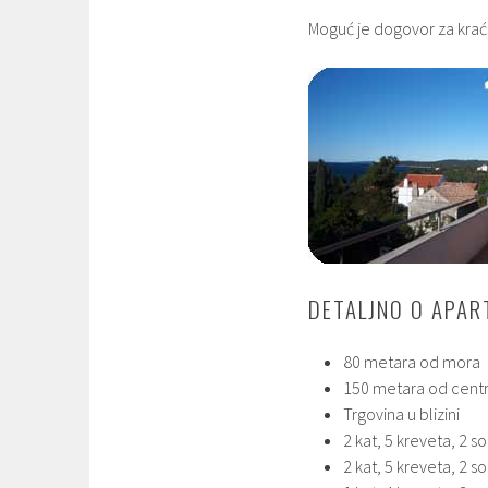
Moguć je dogovor za kraće
DETALJNO O APA
80 metara od mora
150 metara od cent
Trgovina u blizini
2 kat, 5 kreveta, 2 s
2 kat, 5 kreveta, 2 s