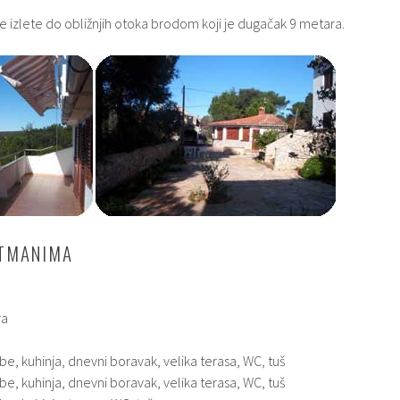
 izlete do obližnjih otoka brodom koji je dugačak 9 metara.
RTMANIMA
ra
obe, kuhinja, dnevni boravak, velika terasa, WC, tuš
obe, kuhinja, dnevni boravak, velika terasa, WC, tuš