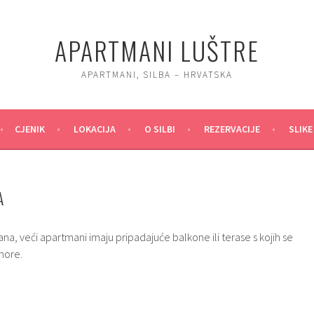
APARTMANI LUŠTRE
APARTMANI, SILBA – HRVATSKA
CJENIK
LOKACIJA
O SILBI
REZERVACIJE
SLIKE
A
a, veći apartmani imaju pripadajuće balkone ili terase s kojih se
 more.