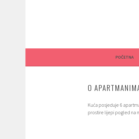
Skoči
do
sadržaja
POČETNA
O APARTMANIM
Kuća posjeduje 6 apartman
prostire lijepi pogled na