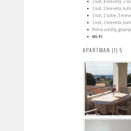
1 kat, 4 kreveta, 2 s
1 kat, 2 kreveta, kuhi
1 kat, 2 sobe, 5 krev
1 kat, 2 kreveta, kuhi
Klima uređaj, grijanj
Wi-Fi
APARTMAN (1) 5